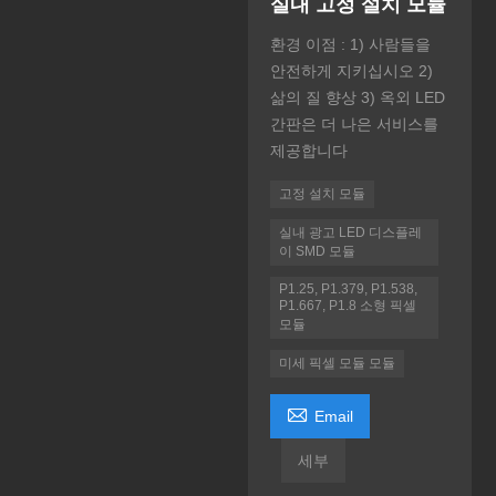
실내 고정 설치 모듈
환경 이점 : 1) 사람들을
안전하게 지키십시오 2)
삶의 질 향상 3) 옥외 LED
간판은 더 나은 서비스를
제공합니다
고정 설치 모듈
실내 광고 LED 디스플레
이 SMD 모듈
P1.25, P1.379, P1.538,
P1.667, P1.8 소형 픽셀
모듈
미세 픽셀 모듈 모듈

Email
세부