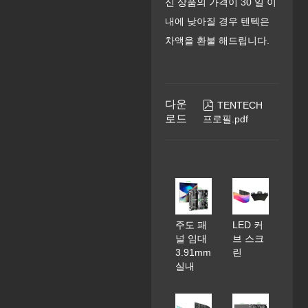
신 상품의 가격이 30 일 이
내에 낮아질 경우 텐텍은
차액을 환불 해드립니다.
다운

TENTECH
로드
프로필.pdf
주도 패
LED 커
널 임대
브 스크
3.91mm
린
실내