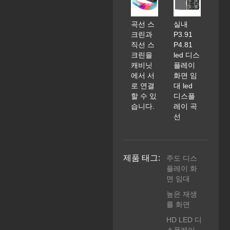
곡선 스
실내
크린과
P3.91
직선 스
P4.81
크린을
led 디스
캐비닛
플레이
에서 서
화면 임
로 연결
대 led
할 수 있
디스플
습니다.
레이 곡
선
제품 태그:
주도 디스
플레이 화
면 임대
높은 재생
률 화면
HD LED 디
스플레이