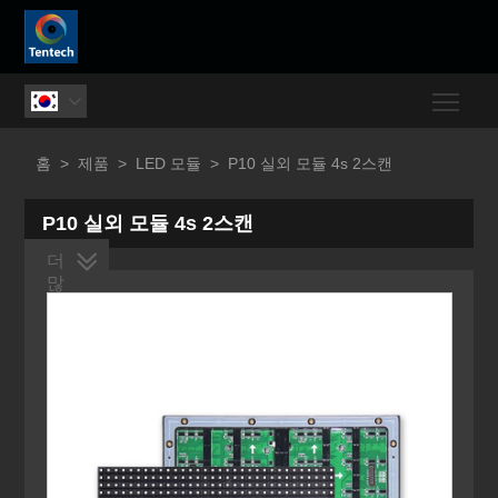
Togg

홈
>
제품
>
LED 모듈
>
P10 실외 모듈 4s 2스캔
P10 실외 모듈 4s 2스캔
더
많
은
제
품