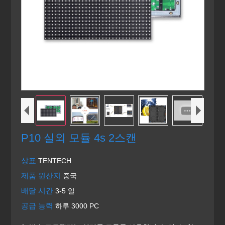
P10 실외 모듈 4s 2스캔
상표
TENTECH
제품 원산지
중국
배달 시간
3-5 일
공급 능력
하루 3000 PC