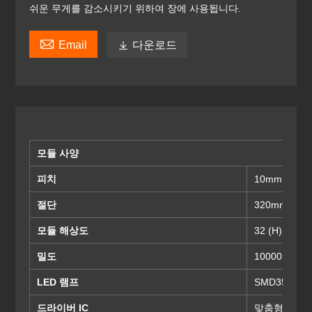
쉬운 무게를 감소시키기 위하여 장에 사용됩니다.

Email

다운로드
모듈 사양
피치
10mm
절단
320mm (H) 
모듈 해상도
32 (H) x16 (
밀도
10000 픽셀 /
LED 램프
SMD3535
드라이버 IC
맞춤형