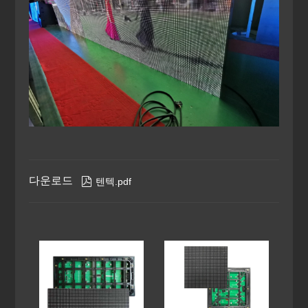
다운로드

텐텍.pdf