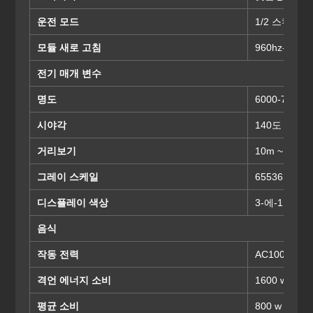
운전 모드
1/2 스캔
모듈 새로 고침
960hz-3840
전기 매개 변수
명도
6000-7500cd
시야각
140도 (수평)
거리보기
10m ~ 250m
그레이 스케일
65536
디스플레이 색상
3-에-1 RGB
음식
작동 전력
AC100-240
격언 에너지 소비
1600 w / m2
평균 소비
800 w / m2