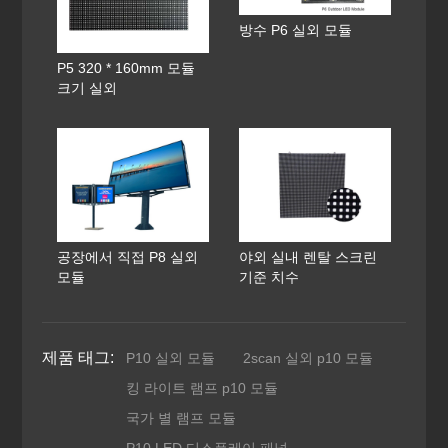
방수 P6 실외 모듈
P5 320 * 160mm 모듈
크기 실외
공장에서 직접 P8 실외
야외 실내 렌탈 스크린
모듈
기준 치수
제품 태그:
P10 실외 모듈
2scan 실외 p10 모듈
킹 라이트 램프 p10 모듈
국가 별 램프 모듈
P10 LED 디스플레이 패널