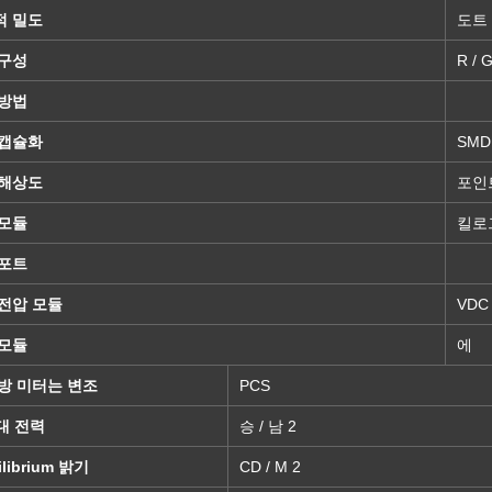
적 밀도
도트 /
 구성
R / G
 방법
 캡슐화
SMD
 해상도
포인
 모듈
킬로
 포트
전압 모듈
VDC
 모듈
에
방 미터는 변조
PCS
대 전력
승 / 남 2
ilibrium 밝기
CD / M 2