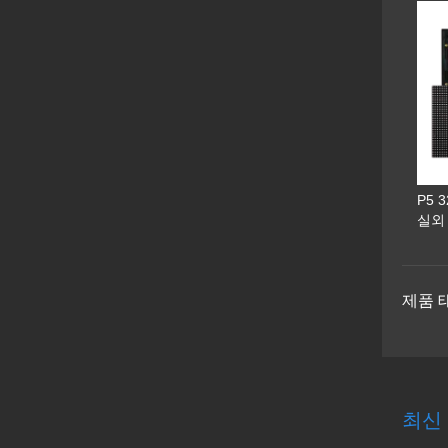
P5 
실외
제품 
최신