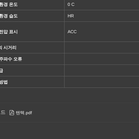
환경 온도
0 C
환경 습도
HR
전압 표시
ACC
의 시거리
 주파수 오류
등급
 방법
로드

텐텍.pdf