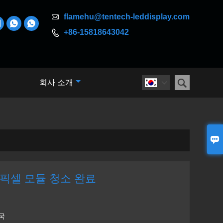

flamehu@tentech-leddisplay.com



+86-15818643042


회사 소개


 픽셀 모듈 청소 완료
국