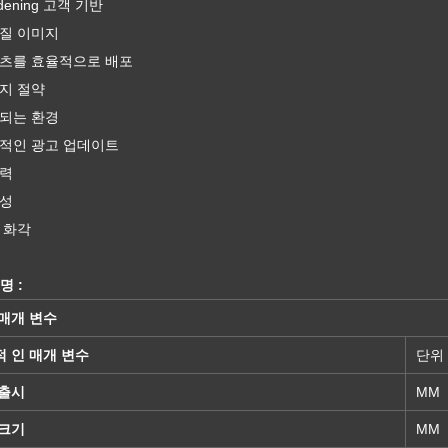
adening 고객 기반
품질 이미지
텐츠를 효율적으로 배포
너지 절약
호되는 환경
과적인 광고 업데이트
격력
양성
은 화각
명 :
매개 변수
 인 매개 변수
단위
 출시
MM
 크기
MM