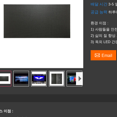
배달 시간
3-5 
공급 능력
하루에
환경 이점 :
1) 사람들을 안
2) 삶의 질 향상.
3) 옥외 LED

Email
 이점 :