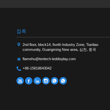
접촉

2nd floor, block14, fiveth Industry Zone, Tianliao
community, Guangming New area, 심천, 중국

flamehu@tentech-leddisplay.com

+86-15818643042





