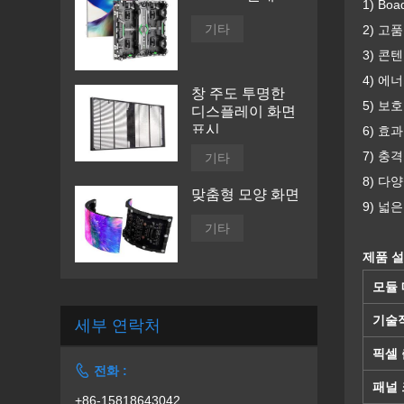
1) Bo
기타
2) 고
3) 콘
4) 에
창 주도 투명한
5) 보
디스플레이 화면
표시
6) 효
7) 충
기타
8) 다
맞춤형 모양 화면
9) 넓
기타
제품 설
모듈 
기술적
세부 연락처
픽셀

전화 :
패널
+86-15818643042