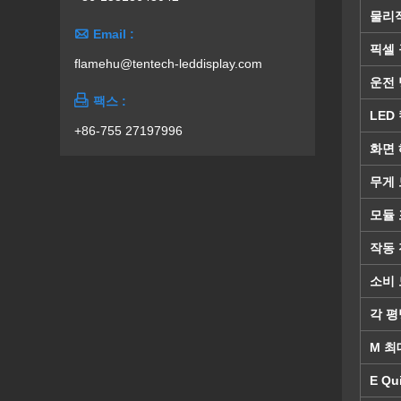
물리

Email :
픽셀
flamehu@tentech-leddisplay.com
운전

팩스 :
LED
+86-755 27197996
화면
무게
모듈
작동 
소비
각 평
M 최
E Qu